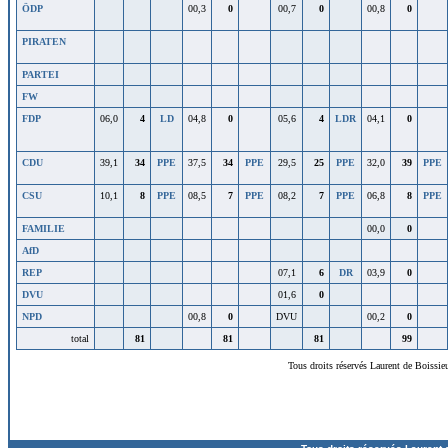
ÖDP
00,3
0
00,7
0
00,8
0
PIRATEN
PARTEI
FW
FDP
06,0
4
LD
04,8
0
05,6
4
LDR
04,1
0
CDU
39,1
34
PPE
37,5
34
PPE
29,5
25
PPE
32,0
39
PPE
CSU
10,1
8
PPE
08,5
7
PPE
08,2
7
PPE
06,8
8
PPE
FAMILIE
00,0
0
AfD
REP
07,1
6
DR
03,9
0
DVU
01,6
0
NPD
00,8
0
DVU
00,2
0
total
81
81
81
99
Tous droits réservés Laurent de Boissie