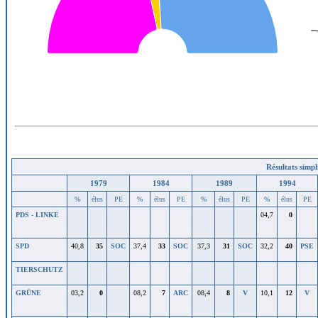
Résultats simpli
1979
1984
1989
1994
%
élus
PE
%
élus
PE
%
élus
PE
%
élus
PE
PDS
-
LINKE
04,7
0
SPD
40,8
35
SOC
37,4
33
SOC
37,3
31
SOC
32,2
40
PSE
TIERSCHUTZ
GRÜNE
03,2
0
08,2
7
ARC
08,4
8
V
10,1
12
V