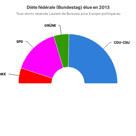
Diète fédérale (Bundestag) élue en 2013
Tous droits réservés Laurent de Boissieu pour Europe-politique.eu
GRÜNE
GRÜNE
SPD
SPD
CDU-CSU
CDU-CSU
INKE
INKE