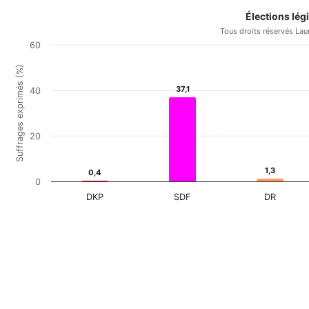
Élections lég
Tous droits réservés Lau
60
Suffrages exprimés (%)
37,1
37,1
40
20
1,3
1,3
0,4
0,4
0
DKP
SDF
DR