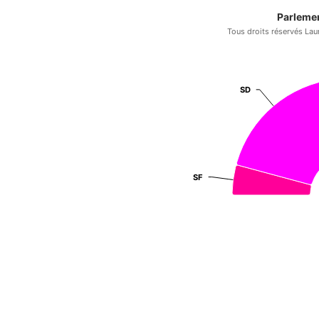
Parlemen
Tous droits réservés Lau
SD
SD
SF
SF