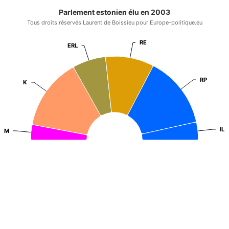
Parlement estonien élu en 2003
Tous droits réservés Laurent de Boissieu pour Europe-politique.eu
RE
RE
ERL
ERL
RP
RP
K
K
IL
IL
M
M