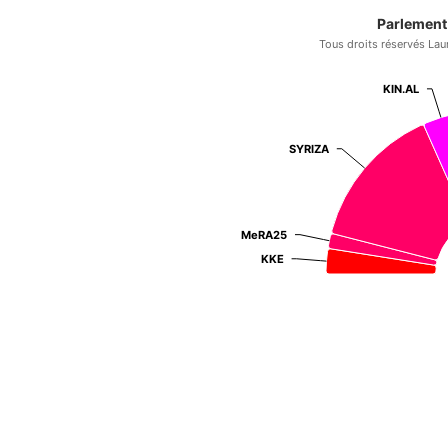
Parlement 
Tous droits réservés Lau
KIN.AL
KIN.AL
SYRIZA
SYRIZA
MeRA25
MeRA25
KKE
KKE