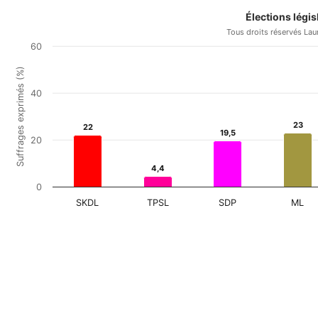
Élections légis
Tous droits réservés Lau
60
Suffrages exprimés (%)
40
23
23
22
22
19,5
19,5
20
4,4
4,4
0
SKDL
TPSL
SDP
ML