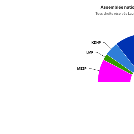
Assemblée natio
Tous droits réservés Lau
KDNP
KDNP
LMP
LMP
MSZP
MSZP