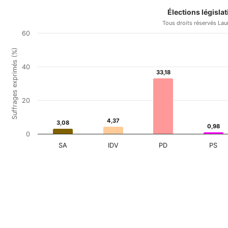
Élections législat
Tous droits réservés Lau
60
Suffrages exprimés (%)
40
33,18
33,18
20
4,37
4,37
3,08
3,08
0,98
0,98
0
SA
IDV
PD
PS