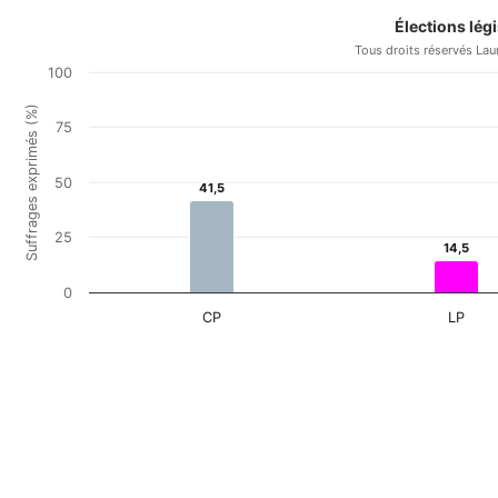
Élections lég
Tous droits réservés Lau
100
Suffrages exprimés (%)
75
50
41,5
41,5
25
14,5
14,5
0
CP
LP