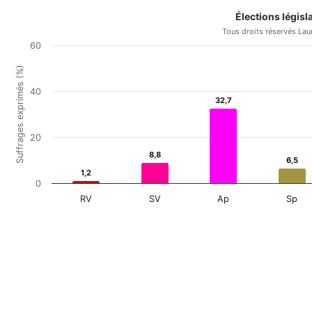
Élections légis
Tous droits réservés Lau
60
Suffrages exprimés (%)
40
32,7
32,7
20
8,8
8,8
6,5
6,5
1,2
1,2
0
RV
SV
Ap
Sp