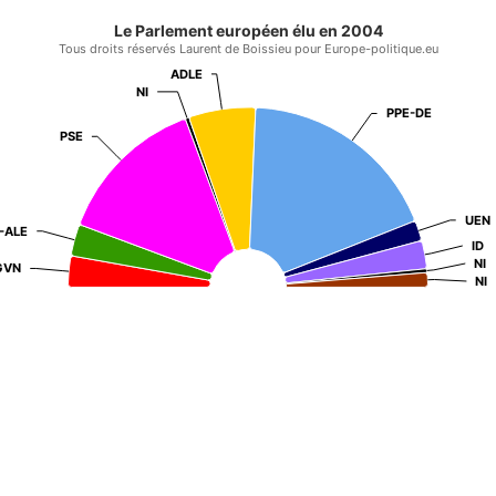
Le Parlement européen élu en 2004
Tous droits réservés Laurent de Boissieu pour Europe-politique.eu
ADLE
ADLE
NI
NI
PPE-DE
PPE-DE
PSE
PSE
UEN
UEN
-ALE
-ALE
ID
ID
NI
NI
GVN
GVN
NI
NI