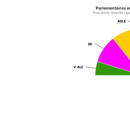
Parlementaires e
Tous droits réservés Lau
ADLE
ADLE
SD
SD
V-ALE
V-ALE