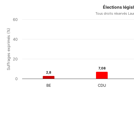
Élections légi
Tous droits réservés Lau
60
Suffrages exprimés (%)
40
20
7,08
7,08
2,8
2,8
0
BE
CDU