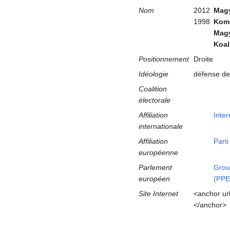
Nom
2012
Magy
1998
Kom
Magy
Koal
Positionnement
Droite
Idéologie
défense de
Coalition
électorale
Affiliation
Inte
internationale
Affiliation
Part
européenne
Parlement
Grou
européen
(PPE
Site Internet
<anchor ur
</anchor>