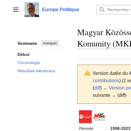
Aller
au
Europe Politique
Menu principal
contenu
Magyar Közössé
Komunity (MK
Sommaire
masquer
Début
Chronologie
Résultats électoraux
Version datée du 
contributions
)
(1 v
(
diff
)
← Version pr
suivante → (diff)
Période
1998-2023