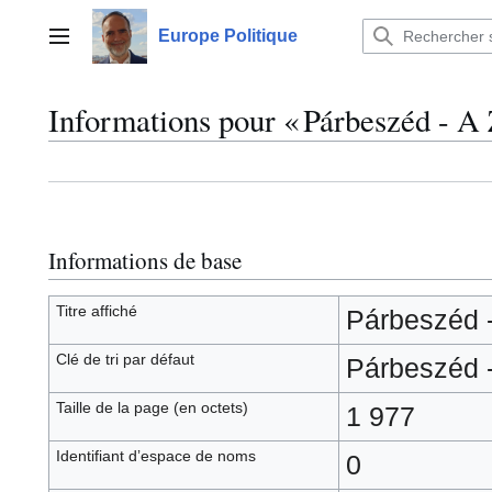
Aller
au
Europe Politique
Menu principal
contenu
Informations pour « Párbeszéd - 
Informations de base
Titre affiché
Párbeszéd 
Clé de tri par défaut
Párbeszéd 
Taille de la page (en octets)
1 977
Identifiant dʼespace de noms
0