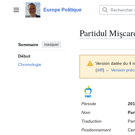
Aller
au
Europe Politique
Menu principal
contenu
Partidul Mişca
Sommaire
masquer
Début
Version datée du 4 
Chronologie
(
diff
)
← Version pré
Période
201
Nom
Par
Traduction
Par
Positionnement
Cen