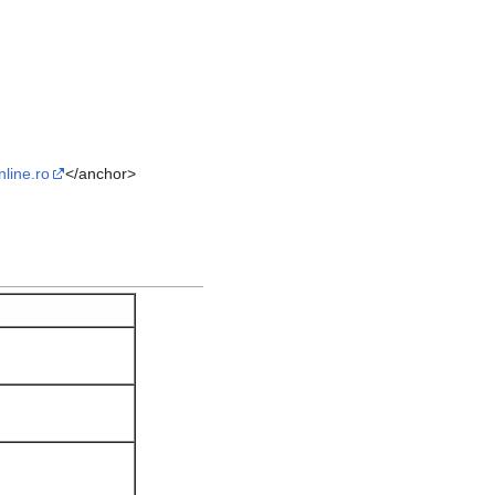
line.ro
</anchor>