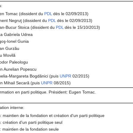
s:
en Tomac (dissident du
PDL
dès le 02/09/2013)
ent Negruţ (dissident du
PDL
dès le 02/09/2013)
an-Bucur Stoica (dissident du
PDL
dès le 15/10/2013)
na Gabriela Udrea
goş-Ionel Gunia
ian Gurzău
u Movilă
odor Paleologu
in Aurelian Popescu
elia-Margareta Bogdănici (puis
UNPR
02/2015)
in Mihail Secară (puis
UNPR
08/2015)
rmation en parti politique. Président: Eugen Tomac.
ation interne:
 maintien de la fondation et création d'un parti politique
 création d'un parti politique seul
 maintien de la fondation seule