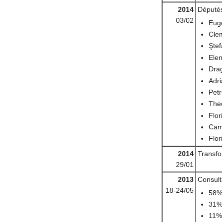
2014
Député
03/02
Eug
Clem
Ştef
Ele
Dra
Adr
Petr
The
Flor
Cam
Flor
2014
Transfo
29/01
2013
Consult
18-24/05
58%:
31%:
11%: