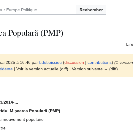
Rechercher
rea Populară (PMP)
Lir
mai 2025 à 16:46 par
Ldeboissieu
(
discussion
|
contributions
)
(1 versio
cédente
| Voir la version actuelle (diff) | Version suivante → (diff)
3/2014-...
tidul Mişcarea Populară (PMP)
ti mouvement populaire
tre