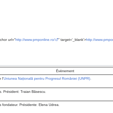
chor url="
http://www.pmponline.ro/
" target='_blank'>
http://www.pmpon
Évènement
 l'
Uniunea Națională pentru Progresul României (UNPR)
.
. Président: Traian Băsescu.
 fondateur. Présidente: Elena Udrea.