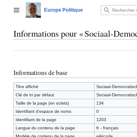
Aller
au
Europe Politique
Menu principal
contenu
Informations pour « Sociaal-Democ
Informations de base
Titre affiché
Sociaal-Democratisch
Clé de tri par défaut
Sociaal-Democratisch
Taille de la page (en octets)
134
Identifiant dʼespace de noms
0
Identifiant de la page
1203
Langue du contenu de la page
fr - français
Modèle de contenu de la page
wikicode