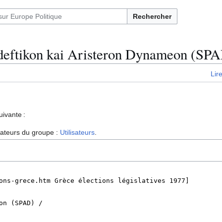
Rechercher
deftikon kai Aristeron Dynameon (SP
Lir
uivante :
isateurs du groupe :
Utilisateurs
.