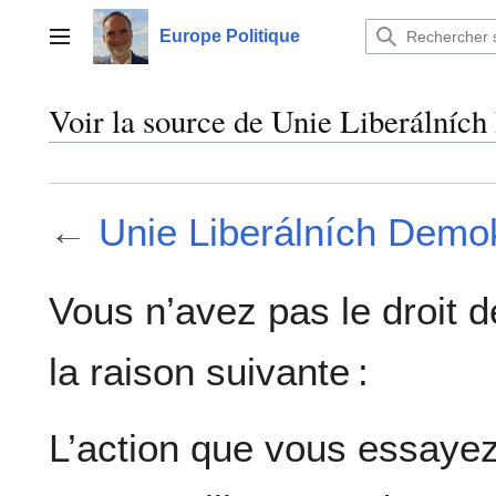
Aller
au
Europe Politique
Menu principal
contenu
Voir la source de Unie Liberální
←
Unie Liberálních Demo
Vous n’avez pas le droit d
la raison suivante :
L’action que vous essayez