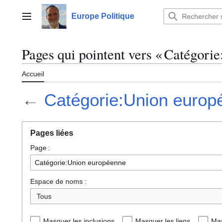
Aller
au
Europe Politique
Menu principal
contenu
Pages qui pointent vers « Catégori
Accueil
←
Catégorie:Union europ
Pages liées
Page :
Espace de noms :
Tous
Masquer les inclusions
Masquer les liens
Mas