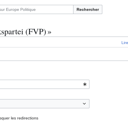
Rechercher
kspartei (FVP) »
Lir
quer les redirections