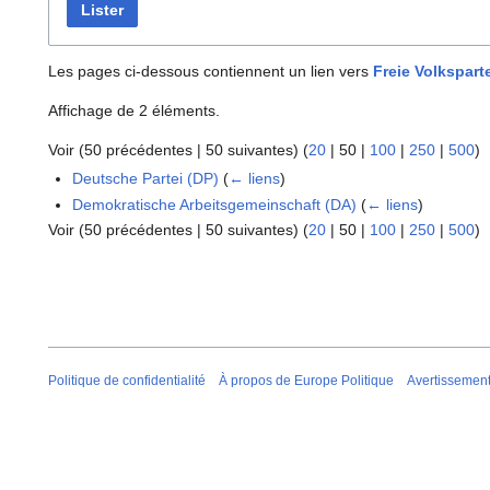
Lister
Les pages ci-dessous contiennent un lien vers
Freie Volkspart
Affichage de 2 éléments.
Voir (
50 précédentes
|
50 suivantes
) (
20
|
50
|
100
|
250
|
500
)
Deutsche Partei (DP)
(
← liens
)
Demokratische Arbeitsgemeinschaft (DA)
(
← liens
)
Voir (
50 précédentes
|
50 suivantes
) (
20
|
50
|
100
|
250
|
500
)
Politique de confidentialité
À propos de Europe Politique
Avertissemen