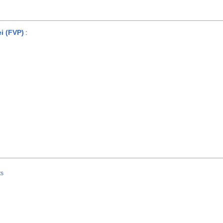
ei (FVP)
:
ts