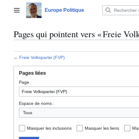
Aller
au
Europe Politique
Menu principal
contenu
Pages qui pointent vers « Freie Vol
←
Freie Volkspartei (FVP)
Pages liées
Page :
Espace de noms :
Tous
Masquer les inclusions
Masquer les liens
Mas