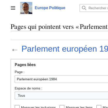
Aller
au
Europe Politique
Menu principal
contenu
Pages qui pointent vers « Parlemen
←
Parlement européen 1
Pages liées
Page :
Espace de noms :
Tous
Masquer les inclusions
Masquer les liens
Mas