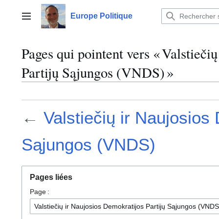
Aller
au
Europe Politique
Menu principal
contenu
Pages qui pointent vers « Valstieči
Partijų Sąjungos (VNDS) »
←
Valstiečių ir Naujosios
Sąjungos (VNDS)
Pages liées
Page :