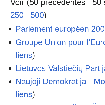
Voir (
50 précédentes
|
50 
250
|
500
)
Parlement européen 20
Groupe Union pour l'Eur
liens
)
Lietuvos Valstiečių Parti
Naujoji Demokratija - Mo
liens
)