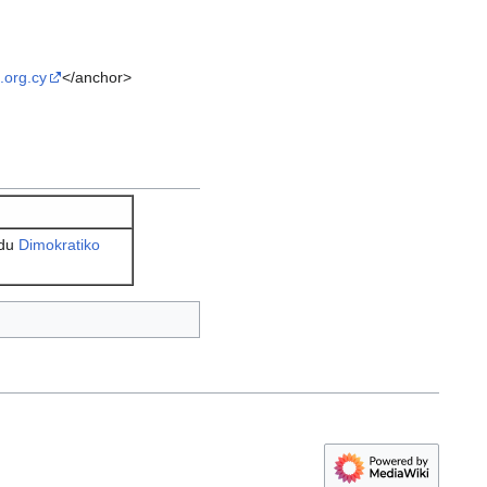
.org.cy
</anchor>
 du
Dimokratiko