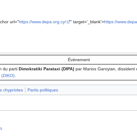
chor url="
https://www.depa.org.cy/
" target='_blank'>
https://www.depa
Évènement
n du parti
Dimokratiki Parataxi (DIPA)
par Marios Garoyian, dissident
(DIKO)
.
es chypriotes
Partis politiques
ts