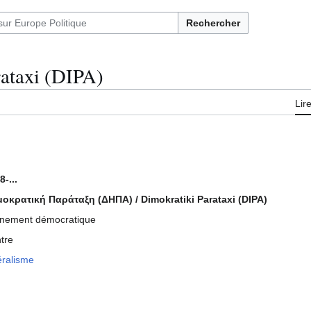
Rechercher
rataxi (DIPA)
Lir
8-...
οκρατική Παράταξη (ΔΗΠΑ) / Dimokratiki Parataxi (DIPA)
gnement démocratique
tre
éralisme