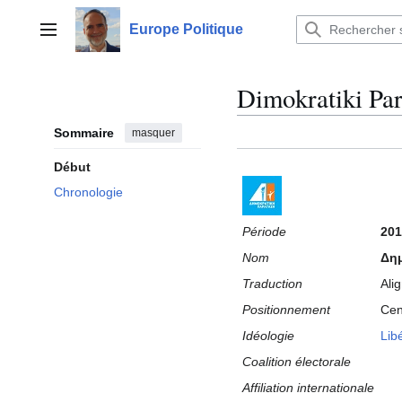
Aller
au
Europe Politique
Menu principal
contenu
Dimokratiki Pa
Sommaire
masquer
Début
Chronologie
Période
201
Nom
Δημ
Traduction
Ali
Positionnement
Cen
Idéologie
Lib
Coalition électorale
Affiliation internationale