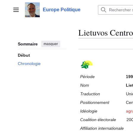
Aller
au
Europe Politique
Menu principal
contenu
Lietuvos Centr
Sommaire
masquer
Début
Chronologie
Période
199
Nom
Lie
Traduction
Uni
Positionnement
Cen
Idéologie
agr
Coalition électorale
20
Affiliation internationale