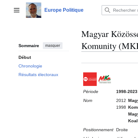
Aller
au
Europe Politique
Menu principal
contenu
Magyar Közössé
Komunity (MK
Sommaire
masquer
Début
Chronologie
Résultats électoraux
Période
1998-2023
Nom
2012
Magy
1998
Kom
Magy
Koal
Positionnement
Droite