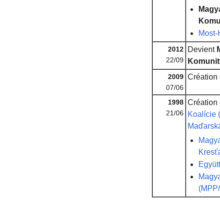
Magya
Komu
Most-
2012
Devient
22/09
Komunit
2009
Création
07/06
1998
Création
21/06
Koalície
Maďarská
Magya
Kresť
Együtt
Magya
(MPP