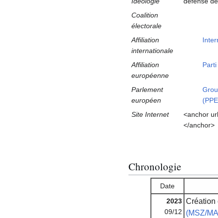
Idéologie
défense de
Coalition
électorale
Affiliation
Inte
internationale
Affiliation
Part
européenne
Parlement
Grou
européen
(PPE
Site Internet
<anchor ur
</anchor>
Chronologie
Date
2023
Création
09/12
(MSZ/MA