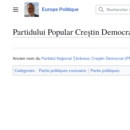
Aller
au
Europe Politique
Menu principal
contenu
Partidului Popular Creştin Democ
Ancien nom du
Partidul Naţional Ţărănesc Creştin Democrat (
Catégories
:
Partis politiques roumains
Partis politiques