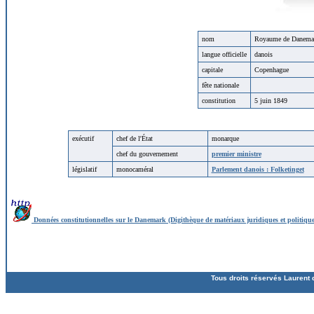
nom
Royaume de Danemar
langue officielle
danois
capitale
Copenhague
fête nationale
constitution
5 juin 1849
exécutif
chef de l'État
monarque
chef du gouvernement
premier ministre
législatif
monocaméral
Parlement danois : Folketinget
Données constitutionnelles sur le Danemark (Digithèque de matériaux juridiques et politique
Tous droits réservés Laurent 