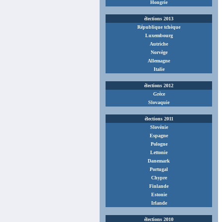
Hongrie
élections 2013
République tchèque
Luxembourg
Autriche
Norvège
Allemagne
Italie
élections 2012
Grèce
Slovaquie
élections 2011
Slovénie
Espagne
Pologne
Lettonie
Danemark
Portugal
Chypre
Finlande
Estonie
Irlande
élections 2010