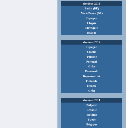
élections 2016
Berlin (DE)
Meck-Pomm (DE)
Espagne
Chypre
Slovaquie
Irlande
élections 2015
Espagne
Croatie
Pologne
Portugal
Grèce
Danemark
Royaume-Uni
Finlande
Estonie
Grèce
élections 2014
Bulgarie
Lettonie
Slovénie
Suède
Belgique