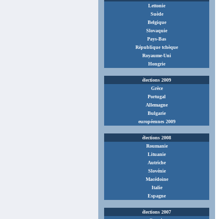
Lettonie
Suède
Belgique
Slovaquie
Pays-Bas
République tchèque
Royaume-Uni
Hongrie
élections 2009
Grèce
Portugal
Allemagne
Bulgarie
européennes 2009
élections 2008
Roumanie
Lituanie
Autriche
Slovénie
Macédoine
Italie
Espagne
élections 2007