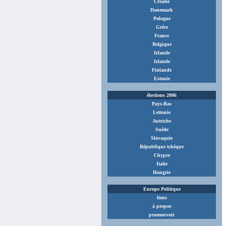
Croatie
Danemark
Pologne
Grèce
France
Belgique
Irlande
Islande
Finlande
Estonie
élections 2006
Pays-Bas
Lettonie
Autriche
Suède
Slovaquie
République tchèque
Chypre
Italie
Hongrie
Europe Politique
liens
à propos
promouvoir