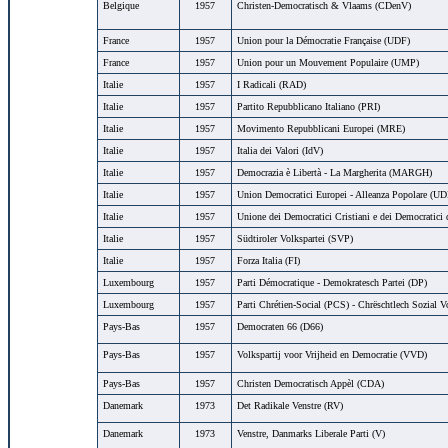
Belgique
1957
Christen-Democratisch & Vlaams (CDenV)
France
1957
Union pour la Démocratie Française (UDF)
France
1957
Union pour un Mouvement Populaire (UMP)
Italie
1957
I Radicali (RAD)
Italie
1957
Partito Repubblicano Italiano (PRI)
Italie
1957
Movimento Repubblicani Europei (MRE)
Italie
1957
Italia dei Valori (IdV)
Italie
1957
Democrazia è Libertà - La Margherita (MARGH)
Italie
1957
Union Democratici Europei - Alleanza Popolare (U
Italie
1957
Unione dei Democratici Cristiani e dei Democratici
Italie
1957
Südtiroler Volkspartei (SVP)
Italie
1957
Forza Italia (FI)
Luxembourg
1957
Parti Démocratique - Demokratesch Partei (DP)
Luxembourg
1957
Parti Chrétien-Social (PCS) - Chrëschtlech Sozial V
Pays-Bas
1957
Democraten 66 (D66)
Pays-Bas
1957
Volkspartij voor Vrijheid en Democratie (VVD)
Pays-Bas
1957
Christen Democratisch Appèl (CDA)
Danemark
1973
Det Radikale Venstre (RV)
Danemark
1973
Venstre, Danmarks Liberale Parti (V)