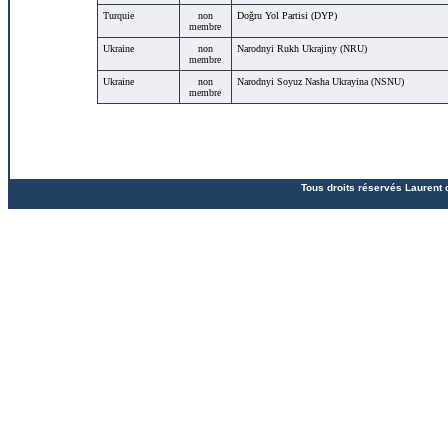
Turquie
non
Doğru Yol Partisi (DYP)
membre
Ukraine
non
Narodnyi Rukh Ukrajiny (NRU)
membre
Ukraine
non
Narodnyi Soyuz Nasha Ukrayina (NSNU)
membre
Tous droits réservés Laurent 