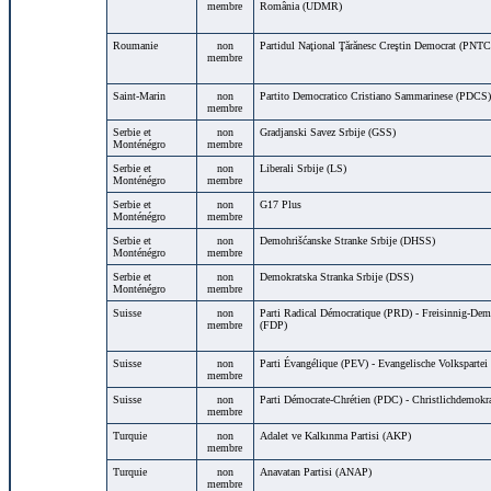
membre
România (UDMR)
Roumanie
non
Partidul Naţional Ţărănesc Creştin Democrat (PNT
membre
Saint-Marin
non
Partito Democratico Cristiano Sammarinese (PDCS)
membre
Serbie et
non
Gradjanski Savez Srbije (GSS)
Monténégro
membre
Serbie et
non
Liberali Srbije (LS)
Monténégro
membre
Serbie et
non
G17 Plus
Monténégro
membre
Serbie et
non
Demohrišćanske Stranke Srbije (DHSS)
Monténégro
membre
Serbie et
non
Demokratska Stranka Srbije (DSS)
Monténégro
membre
Suisse
non
Parti Radical Démocratique (PRD) - Freisinnig-Demo
membre
(FDP)
Suisse
non
Parti Évangélique (PEV) - Evangelische Volkspartei
membre
Suisse
non
Parti Démocrate-Chrétien (PDC) - Christlichdemokra
membre
Turquie
non
Adalet ve Kalkınma Partisi (AKP)
membre
Turquie
non
Anavatan Partisi (ANAP)
membre