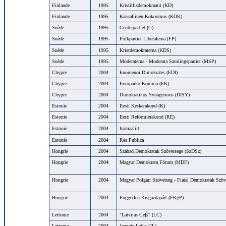
Finlande
1995
Kristillisdemokraatit (KD)
Finlande
1995
Kansallinen Kokoomus (KOK)
Suède
1995
Centerpartiet (C)
Suède
1995
Folkpartiet Liberalerna (FP)
Suède
1995
Kristdemokraterna (KDS)
Suède
1995
Moderaterna - Moderata Samlingspartiet (MSP)
Chypre
2004
Enomenoi Dimokrates (EDI)
Chypre
2004
Evropaiko Komma (EK)
Chypre
2004
Dimokratikos Synagermos (DISY)
Estonie
2004
Eesti Keskerakond (K)
Estonie
2004
Eesti Reformierakond (RE)
Estonie
2004
Isamaaliit
Estonie
2004
Res Publica
Hongrie
2004
Szabad Demokratak Szövetsege (SzDSz)
Hongrie
2004
Magyar Demokrata Fórum (MDF)
Hongrie
2004
Magyar Polgari Szövetseg - Fiatal Demokratak Szöv
Hongrie
2004
Független Kisgazdapárt (FKgP)
Lettonie
2004
"Latvijas Ceļš" (LC)
Lettonie
2004
Jaunais Laiks (JL)