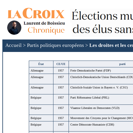
Accueil
>
Partis politiques européens
>
Les droites et les c
État
CE/UE
parti
Allemagne
1957
Freie Demokratische Partei (FDP)
Allemagne
1957
Christlich-Demokratische Union Deutschlands (CD
Allemagne
1957
Christlich-Soziale Union in Bayern e. V. (CSU)
Belgique
1957
Parti Réformateur Libéral (PRL)
Belgique
1957
Vlaamse Liberalen en Democraten (VLD)
Belgique
1957
Mouvement des Citoyens pour le Changement (MC
Belgique
1957
Centre Démocrate Humaniste (CDH)