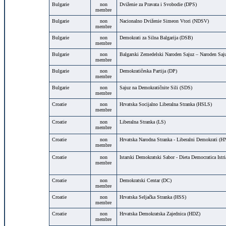
Bulgarie
non
Dviženie za Pravata i Svobodie (DPS)
membre
Bulgarie
non
Nacionalno Dviženie Simeon Vtori (NDSV)
membre
Bulgarie
non
Demokrati za Silna Balgarija (DSB)
membre
Bulgarie
non
Balgarski Zemedelski Naroden Sajuz – Naroden Sa
membre
Bulgarie
non
Demokratičeska Partija (DP)
membre
Bulgarie
non
Sajuz na Demokratičnite Sili (SDS)
membre
Croatie
non
Hrvatska Socijalno Liberalna Stranka (HSLS)
membre
Croatie
non
Liberalna Stranka (LS)
membre
Croatie
non
Hrvatska Narodna Stranka - Liberalni Demokrati (H
membre
Croatie
non
Istarski Demokratski Sabor - Dieta Democratica Istr
membre
Croatie
non
Demokratski Centar (DC)
membre
Croatie
non
Hrvatska Seljačka Stranka (HSS)
membre
Croatie
non
Hrvatska Demokratska Zajednica (HDZ)
membre