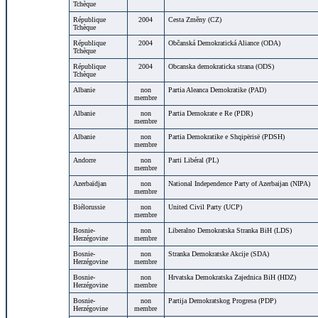
Tchèque
République
2004
Cesta Zmĕny (CZ)
Tchèque
République
2004
Občanská Demokratická Aliance (ODA)
Tchèque
République
2004
Obcanska demokraticka strana (ODS)
Tchèque
Albanie
non
Partia Aleanca Demokratike (PAD)
membre
Albanie
non
Partia Demokrate e Re (PDR)
membre
Albanie
non
Partia Demokratike e Shqipërisë (PDSH)
membre
Andorre
non
Parti Libéral (PL)
membre
Azerbaïdjan
non
National Independence Party of Azerbaijan (NIPA)
membre
Biélorussie
non
United Civil Party (UCP)
membre
Bosnie-
non
Liberalno Demokratska Stranka BiH (LDS)
Herzégovine
membre
Bosnie-
non
Stranka Demokratske Akcije (SDA)
Herzégovine
membre
Bosnie-
non
Hrvatska Demokratska Zajednica BiH (HDZ)
Herzégovine
membre
Bosnie-
non
Partija Demokratskog Progresa (PDP)
Herzégovine
membre