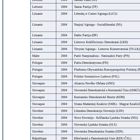
Lettonie
2004
Tautas Partija (TP)
Lituanie
2004
Liberalų ir Centro Sąjunga (LiCS)
Lituanie
2004
Naujoji Sąjunga - Socialliberalai (NS)
Lituanie
2004
Darbo Partija (DP)
Lituanie
2004
Lietuvos Krikščscionys Demokratai (LKD)
Lituanie
2004
Tėvynės Sąjunga - Lietuvos Konservatoriai (TS-LK)
Malte
2004
Partit Nazzjonalista - Nationalist Party (PN)
Pologne
2004
Partia Demokratyczna (PD)
Pologne
2004
Platforma Obywatelska Rzeczypospolitej Polskiej (
Pologne
2004
Polskie Stronnictwo Ludowe (PSL)
Slovaquie
2004
Aliancia Nového Občana (ANO)
Slovaquie
2004
Slovenská Demokratická a Krestanská Únia (SDKÚ)
Slovaquie
2004
Krestansko Demokratické Hnutie (KDH)
Slovaquie
2004
Strana Madarskej Koalicie (SMK) - Magyar Koalíci
Slovénie
2004
Liberalna Demokracija Slovenije (LDS)
Slovénie
2004
Nova Slovenija - Krščanska Ljudska Stranka (NSi)
Slovénie
2004
Slovenska Ljudska Stranka (SLS)
Slovénie
2004
Slovenska Demokratska Stranka (SDS)
République
2004
Křesťanská a Demokratická Unie (KDU-ČSL)