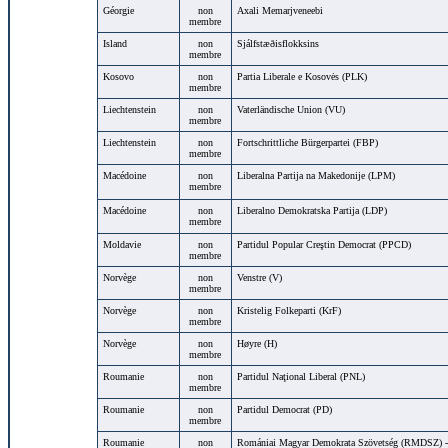
Géorgie
non
Axali Memarjveneebi
membre
Island
non
Sjálfstæðisflokksins
membre
Kosovo
non
Partia Liberale e Kosovės (PLK)
membre
Liechtenstein
non
Vaterländische Union (VU)
membre
Liechtenstein
non
Fortschrittliche Bürgerpartei (FBP)
membre
Macédoine
non
Liberalna Partija na Makedonije (LPM)
membre
Macédoine
non
Liberalno Demokratska Partija (LDP)
membre
Moldavie
non
Partidul Popular Creştin Democrat (PPCD)
membre
Norvège
non
Venstre (V)
membre
Norvège
non
Kristelig Folkeparti (KrF)
membre
Norvège
non
Høyre (H)
membre
Roumanie
non
Partidul Naţional Liberal (PNL)
membre
Roumanie
non
Partidul Democrat (PD)
membre
Roumanie
non
Romániai Magyar Demokrata Szövetség (RMDSZ) - 