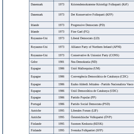
Danemark
1973
Kristendemokraterne Kristeligt Folkeparti (KrF)
Danemark
1973
Det Konservative Folkeparti (KFP)
Irlande
1973
Progressive Democrats (PD)
Irlande
1973
Fine Gael (FG)
Royaume-Uni
1973
Liberal Democrats (LD)
Royaume-Uni
1973
Alliance Party of Northern Ireland (APNI)
Royaume-Uni
1973
Conservative & Unionist Party (CONS)
Grèce
1981
Nea Demokratia (ND)
Espagne
1986
Unió Mallorquina (UM)
Espagne
1986
Convergència Democràtica de Catalunya (CDC)
Espagne
1986
Euzko Alderdi Jeltzalea - Partido Nacionalista Vasc
Espagne
1986
Unió Democràtica de Catalunya (UDC)
Espagne
1986
Partido Popular (PP)
Portugal
1986
Partido Social Democrata (PSD)
Autriche
1995
Liberales Forum (LIF)
Autriche
1995
Österreichische Volkspartei (ÖVP)
Finlande
1995
Suomen Keskusta (KESK)
Finlande
1995
Svenska Folkpartiet (SFP)