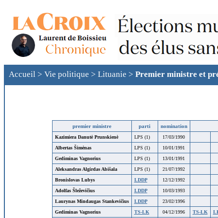
Accueil
>
Vie politique
>
Lituanie
>
Premier ministre et pr
premier ministre
parti
nomination
Kazimiera Danutė Prunskienė
LPS (1)
17/03/1990
Albertas Šimėnas
LPS (1)
10/01/1991
Gediminas Vagnorius
LPS (1)
13/01/1991
Aleksandras Algirdas Abišala
LPS (1)
21/07/1992
Bronislovas Lubys
LDDP
12/12/1992
Adolfas Šleževičius
LDDP
10/03/1993
Laurynas Mindaugas Stankevičius
LDDP
23/02/1996
Gediminas Vagnorius
TS-LK
04/12/1996
TS-LK
L