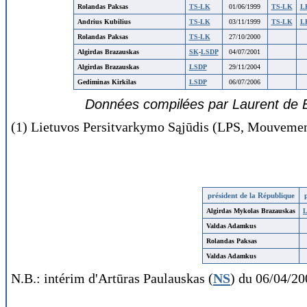
Rolandas Paksas
TS-LK
01/06/1999
TS-LK
L
Andrius Kubilius
TS-LK
03/11/1999
TS-LK
L
Rolandas Paksas
TS-LK
27/10/2000
Algirdas Brazauskas
SK
-
LSDP
04/07/2001
Algirdas Brazauskas
LSDP
29/11/2004
Gediminas Kirkilas
LSDP
06/07/2006
Données compilées par Laurent de B
(1) Lietuvos Persitvarkymo Sąjūdis (LPS, Mouvemen
président de la République
Algirdas Mykolas Brazauskas
Valdas Adamkus
Rolandas Paksas
Valdas Adamkus
N.B.: intérim d'Artūras Paulauskas (
NS
) du 06/04/2